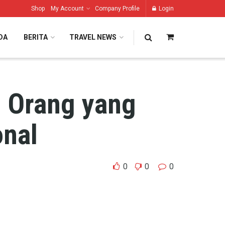
Shop
My Account
Company Profile
Login
DA
BERITA
TRAVEL NEWS
 Orang yang
onal
0
0
0