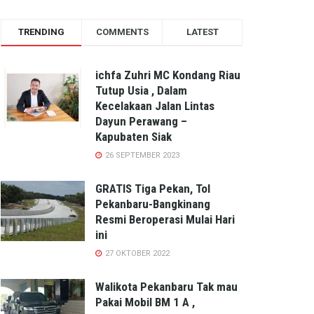
TRENDING
COMMENTS
LATEST
ichfa Zuhri MC Kondang Riau
Tutup Usia , Dalam
Kecelakaan Jalan Lintas
Dayun Perawang –
Kapubaten Siak
26 SEPTEMBER 2023
GRATIS Tiga Pekan, Tol
Pekanbaru-Bangkinang
Resmi Beroperasi Mulai Hari
ini
27 OKTOBER 2022
Walikota Pekanbaru Tak mau
Pakai Mobil BM 1 A ,