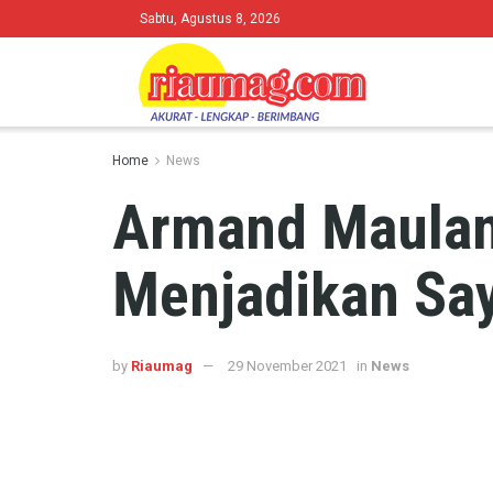
Sabtu, Agustus 8, 2026
Home
News
Armand Maulan
Menjadikan Say
by
Riaumag
29 November 2021
in
News