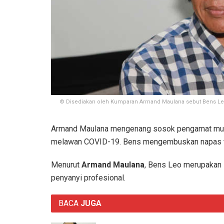
© Disediakan oleh Kumparan Armand Maulana sebut Bens Leo
Armand Maulana mengenang sosok pengamat mu
melawan COVID-19. Bens mengembuskan napas ter
Menurut
Armand Maulana
, Bens Leo merupakan 
penyanyi profesional.
BACA
JUGA