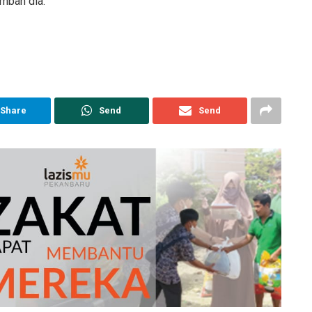
ambah dia.
Share
Send
Send