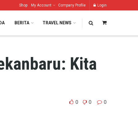
Shop
My Account
Company Profile
Login
DA
BERITA
TRAVEL NEWS
ekanbaru: Kita
0
0
0