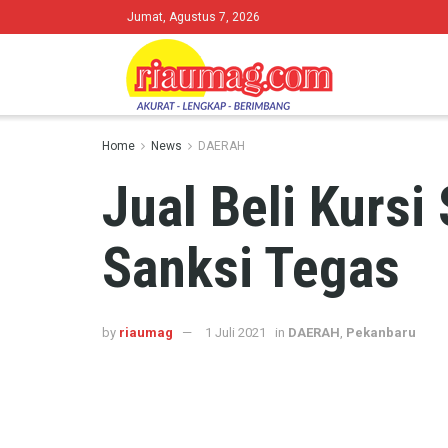
Jumat, Agustus 7, 2026
Home
News
DAERAH
Jual Beli Kursi
Sanksi Tegas
by
riaumag
1 Juli 2021
in
DAERAH
,
Pekanbaru