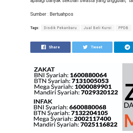
apalagi banyak sekolah swasta yang unggulan,” t
Sumber : Bertuahpos
Tags:
Disdik Pekanbaru
Jual Beli Kursi
PPDB
Share
Tweet