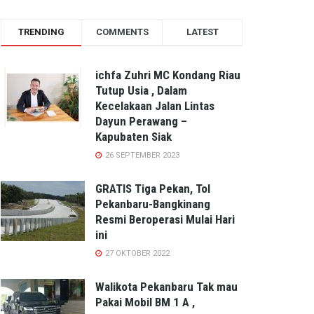
TRENDING
COMMENTS
LATEST
ichfa Zuhri MC Kondang Riau
Tutup Usia , Dalam
Kecelakaan Jalan Lintas
Dayun Perawang –
Kapubaten Siak
26 SEPTEMBER 2023
GRATIS Tiga Pekan, Tol
Pekanbaru-Bangkinang
Resmi Beroperasi Mulai Hari
ini
27 OKTOBER 2022
Walikota Pekanbaru Tak mau
Pakai Mobil BM 1 A ,