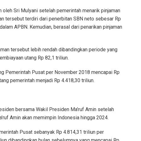
n oleh Sri Mulyani setelah pemerintah menarik pinjaman
an tersebut terdiri dari penerbitan SBN neto sebesar Rp
an dalam APBN. Kemudian, berasal dari penarikan pinjaman
jaman tersebut lebih rendah dibandingkan periode yang
mbiayaan utang Rp 82,1 triliun.
tang Pemerintah Pusat per November 2018 mencapai Rp
tang pemerintah menjadi Rp 4.418,30 triliun.
Presiden bersama Wakil Presiden Ma’ruf Amin setelah
ruf Amin akan memimpin Indonesia hingga 2024.
rintah Pusat sebanyak Rp 4.814,31 triliun per
iliun dibandingkan bulan sebelumnya yang mencapai Rp