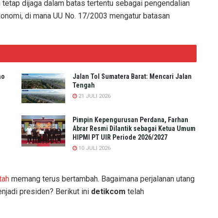
etap dijaga dalam batas tertentu sebagai pengendalian
konomi, di mana UU No. 17/2003 mengatur batasan
no
Jalan Tol Sumatera Barat: Mencari Jalan
Tengah
21 JULI 2026
Pimpin Kepengurusan Perdana, Farhan
Abrar Resmi Dilantik sebagai Ketua Umum
HIPMI PT UIR Periode 2026/2027
10 JULI 2026
tah
memang terus bertambah. Bagaimana perjalanan utang
jadi presiden? Berikut ini
detikcom
telah