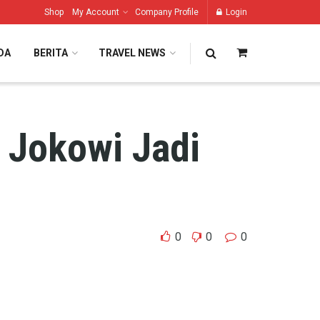
Shop
My Account
Company Profile
Login
DA
BERITA
TRAVEL NEWS
 Jokowi Jadi
0
0
0