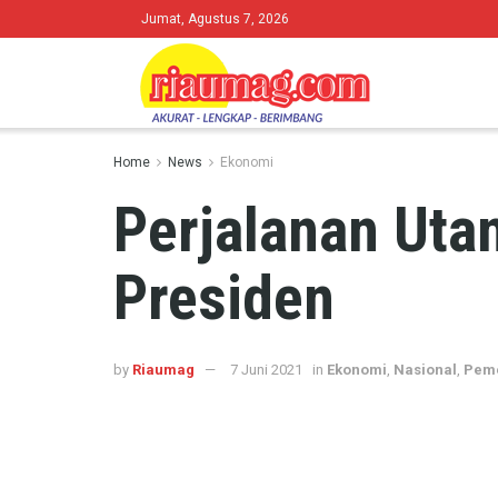
Jumat, Agustus 7, 2026
Home
News
Ekonomi
Perjalanan Uta
Presiden
by
Riaumag
7 Juni 2021
in
Ekonomi
,
Nasional
,
Peme