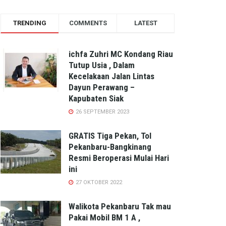
TRENDING
COMMENTS
LATEST
ichfa Zuhri MC Kondang Riau
Tutup Usia , Dalam
Kecelakaan Jalan Lintas
Dayun Perawang –
Kapubaten Siak
26 SEPTEMBER 2023
GRATIS Tiga Pekan, Tol
Pekanbaru-Bangkinang
Resmi Beroperasi Mulai Hari
ini
27 OKTOBER 2022
Walikota Pekanbaru Tak mau
Pakai Mobil BM 1 A ,