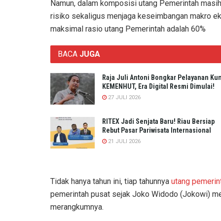
Namun, dalam komposisi utang Pemerintah masih t
risiko sekaligus menjaga keseimbangan makro e
maksimal rasio utang Pemerintah adalah 60%
BACA
JUGA
Raja Juli Antoni Bongkar Pelayanan Ku
KEMENHUT, Era Digital Resmi Dimulai!
27 JULI 2026
RITEX Jadi Senjata Baru! Riau Bersiap
Rebut Pasar Pariwisata Internasional
21 JULI 2026
Tidak hanya tahun ini, tiap tahunnya
utang pemerin
pemerintah pusat sejak Joko Widodo (Jokowi) men
merangkumnya.