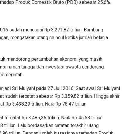
terhadap Produk Domestik Bruto (PDB) sebesar 25,6%.
2016 sudah mencapai Rp 3.271,82 triliun. Bambang
ngan, mengatakan utang muncul ketika jumlah belanja
ntuk mendorong pertumbuhan ekonomi yang masih
msi rumah tangga dan investasi swasta cenderung
pemerintah.
adi Sri Mulyani pada 27 Juli 2016. Saat awal Sri Mulyani
 sudah tercatat sebesar Rp 3.359,82 triliun. Hingga akhir
 Rp 3.438,29 triliun. Naik Rp 78,47 triliun
t tercatat Rp 3.485,36 triliun. Naik Rp 45,58 triliun
 triliun. Lalu berdasarkan catatan terakhir utang
96 triliun. Dengan jumlah itu rasionya terhadap Produk