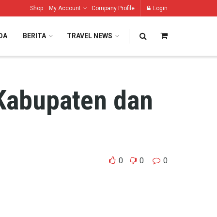
Shop
My Account
Company Profile
Login
DA
BERITA
TRAVEL NEWS
 Kabupaten dan
0
0
0