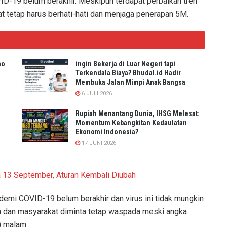
-19 belum berakhir. Meskipun terdapat perbaikan tren
 tetap harus berhati-hati dan menjaga penerapan 5M.
no
ingin Bekerja di Luar Negeri tapi
Terkendala Biaya? Bhudal.id Hadir
Membuka Jalan Mimpi Anak Bangsa
6 JULI 2026
Rupiah Menantang Dunia, IHSG Melesat:
Momentum Kebangkitan Kedaulatan
Ekonomi Indonesia?
17 JUNI 2026
 13 September, Aturan Kembali Diubah
demi COVID-19 belum berakhir dan virus ini tidak mungkin
kan dan masyarakat diminta tetap waspada meski angka
) malam.