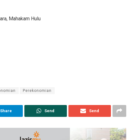
egara, Mahakam Hulu
onomian
Perekonomian
Share
Send
Send