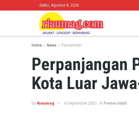
Sabtu, Agustus 8, 2026
Home
News
Pemerintah
Perpanjangan P
Kota Luar Jawa
by
Riaumag
6 September 2021
in
Pemerintah