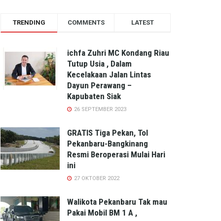
TRENDING
COMMENTS
LATEST
ichfa Zuhri MC Kondang Riau
Tutup Usia , Dalam
Kecelakaan Jalan Lintas
Dayun Perawang –
Kapubaten Siak
26 SEPTEMBER 2023
GRATIS Tiga Pekan, Tol
Pekanbaru-Bangkinang
Resmi Beroperasi Mulai Hari
ini
27 OKTOBER 2022
Walikota Pekanbaru Tak mau
Pakai Mobil BM 1 A ,