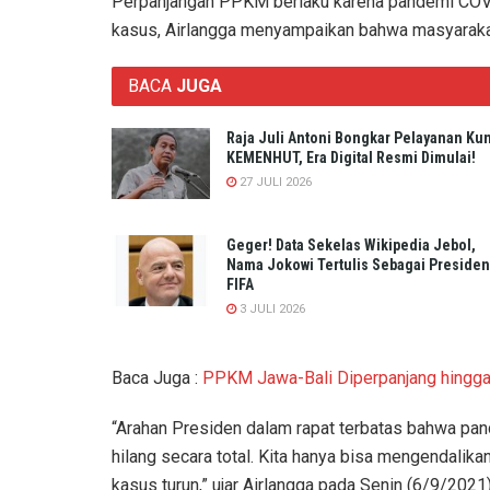
Perpanjangan PPKM berlaku karena pandemi COVID
kasus, Airlangga menyampaikan bahwa masyarakat
BACA
JUGA
Raja Juli Antoni Bongkar Pelayanan Ku
KEMENHUT, Era Digital Resmi Dimulai!
27 JULI 2026
Geger! Data Sekelas Wikipedia Jebol,
Nama Jokowi Tertulis Sebagai Presiden
FIFA
3 JULI 2026
Baca Juga :
PPKM Jawa-Bali Diperpanjang hingga
“Arahan Presiden dalam rapat terbatas bahwa pan
hilang secara total. Kita hanya bisa mengendali
kasus turun,” ujar Airlangga pada Senin (6/9/2021