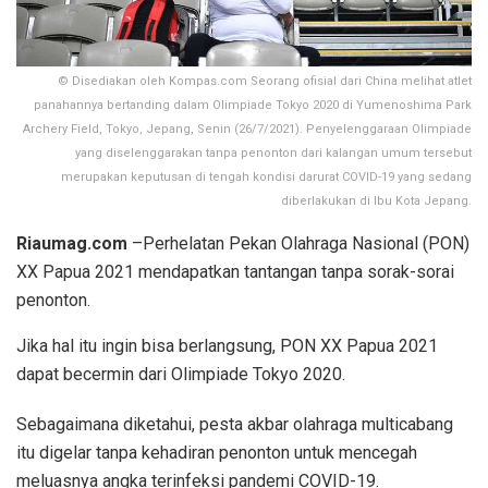
© Disediakan oleh Kompas.com Seorang ofisial dari China melihat atlet
panahannya bertanding dalam Olimpiade Tokyo 2020 di Yumenoshima Park
Archery Field, Tokyo, Jepang, Senin (26/7/2021). Penyelenggaraan Olimpiade
yang diselenggarakan tanpa penonton dari kalangan umum tersebut
merupakan keputusan di tengah kondisi darurat COVID-19 yang sedang
diberlakukan di Ibu Kota Jepang.
Riaumag.com
–Perhelatan Pekan Olahraga Nasional (PON)
XX Papua 2021 mendapatkan tantangan tanpa sorak-sorai
penonton.
Jika hal itu ingin bisa berlangsung, PON XX Papua 2021
dapat becermin dari Olimpiade Tokyo 2020.
Sebagaimana diketahui, pesta akbar olahraga multicabang
itu digelar tanpa kehadiran penonton untuk mencegah
meluasnya angka terinfeksi pandemi COVID-19.