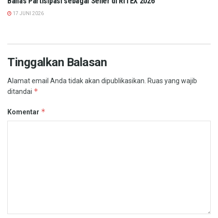
Bahas Partisipasi sebagai Seller di RITEX 2026
17 JUNI 2026
Tinggalkan Balasan
Alamat email Anda tidak akan dipublikasikan.
Ruas yang wajib
*
ditandai
*
Komentar