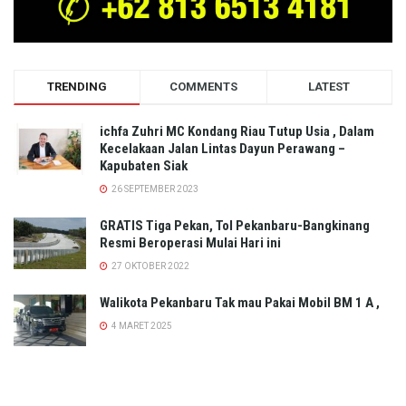
TRENDING
COMMENTS
LATEST
ichfa Zuhri MC Kondang Riau Tutup Usia , Dalam
Kecelakaan Jalan Lintas Dayun Perawang –
Kapubaten Siak
26 SEPTEMBER 2023
GRATIS Tiga Pekan, Tol Pekanbaru-Bangkinang
Resmi Beroperasi Mulai Hari ini
27 OKTOBER 2022
Walikota Pekanbaru Tak mau Pakai Mobil BM 1 A ,
4 MARET 2025
ini Prediksi Nama-nama Caleg yang Duduk di
Parlemen DPRD Kota Pekanbaru Hasil Pemilu 2024