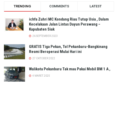
TRENDING
COMMENTS
LATEST
ichfa Zuhri MC Kondang Riau Tutup Usia , Dalam
Kecelakaan Jalan Lintas Dayun Perawang –
Kapubaten Siak
26 SEPTEMBER 2023
GRATIS Tiga Pekan, Tol Pekanbaru-Bangkinang
Resmi Beroperasi Mulai Hari ini
27 OKTOBER 2022
Walikota Pekanbaru Tak mau Pakai Mobil BM 1 A ,
4 MARET 2025
ini Prediksi Nama-nama Caleg yang Duduk di
Parlemen DPRD Kota Pekanbaru Hasil Pemilu 2024
22 FEBRUARI 2024