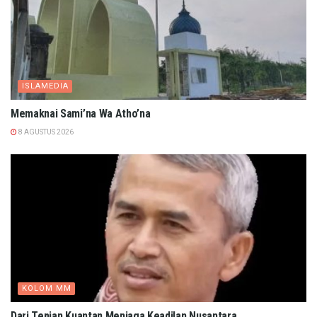
ISLAMEDIA
Memaknai Sami’na Wa Atho’na
8 AGUSTUS 2026
KOLOM MM
Dari Tepian Kuantan Menjaga Keadilan Nusantara