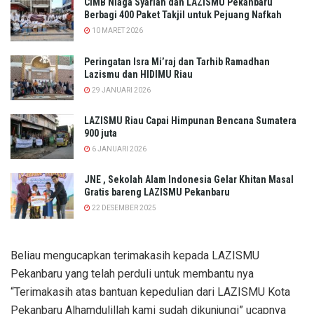
CIMB Niaga Syariah dan LAZISMU Pekanbaru
Berbagi 400 Paket Takjil untuk Pejuang Nafkah
10 MARET 2026
Peringatan Isra Mi’raj dan Tarhib Ramadhan
Lazismu dan HIDIMU Riau
29 JANUARI 2026
LAZISMU Riau Capai Himpunan Bencana Sumatera
900 juta
6 JANUARI 2026
JNE , Sekolah Alam Indonesia Gelar Khitan Masal
Gratis bareng LAZISMU Pekanbaru
22 DESEMBER 2025
Beliau mengucapkan terimakasih kepada LAZISMU
Pekanbaru yang telah perduli untuk membantu nya
“Terimakasih atas bantuan kepedulian dari LAZISMU Kota
Pekanbaru Alhamdulillah kami sudah dikunjungi” ucapnya