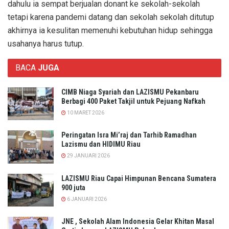
dahulu ia sempat berjualan donant ke sekolah-sekolah
tetapi karena pandemi datang dan sekolah sekolah ditutup
akhirnya ia kesulitan memenuhi kebutuhan hidup sehingga
usahanya harus tutup.
BACA
JUGA
CIMB Niaga Syariah dan LAZISMU Pekanbaru
Berbagi 400 Paket Takjil untuk Pejuang Nafkah
10 MARET 2026
Peringatan Isra Mi’raj dan Tarhib Ramadhan
Lazismu dan HIDIMU Riau
29 JANUARI 2026
LAZISMU Riau Capai Himpunan Bencana Sumatera
900 juta
6 JANUARI 2026
JNE , Sekolah Alam Indonesia Gelar Khitan Masal