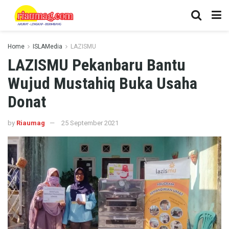
Home
ISLAMedia
LAZISMU
LAZISMU Pekanbaru Bantu
Wujud Mustahiq Buka Usaha
Donat
by
Riaumag
25 September 2021