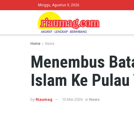
Minggu, Agustus 9, 2026
Home
News
Menembus Bata
Islam Ke Pulau
by
Riaumag
10 Mei 2026
in
News