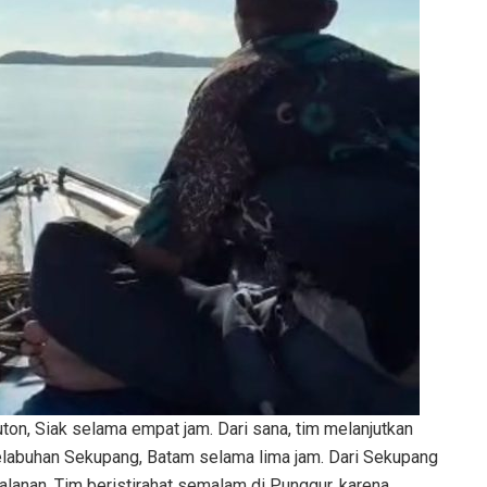
uton, Siak selama empat jam. Dari sana, tim melanjutkan
elabuhan Sekupang, Batam selama lima jam. Dari Sekupang
alanan. Tim beristirahat semalam di Punggur, karena