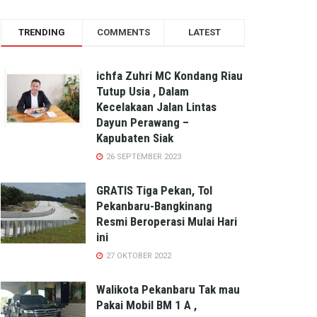
TRENDING
COMMENTS
LATEST
ichfa Zuhri MC Kondang Riau
Tutup Usia , Dalam
Kecelakaan Jalan Lintas
Dayun Perawang –
Kapubaten Siak
26 SEPTEMBER 2023
GRATIS Tiga Pekan, Tol
Pekanbaru-Bangkinang
Resmi Beroperasi Mulai Hari
ini
27 OKTOBER 2022
Walikota Pekanbaru Tak mau
Pakai Mobil BM 1 A ,