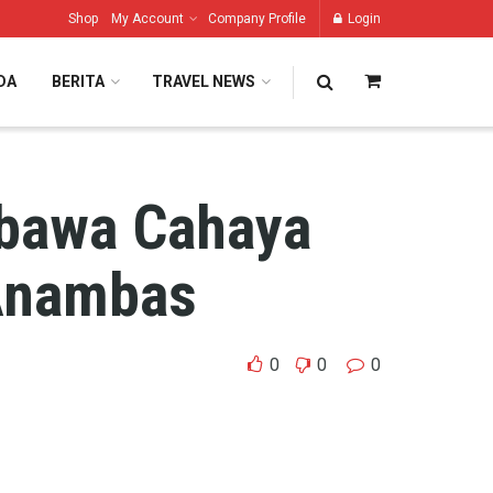
Shop
My Account
Company Profile
Login
DA
BERITA
TRAVEL NEWS
bawa Cahaya
 Anambas
0
0
0