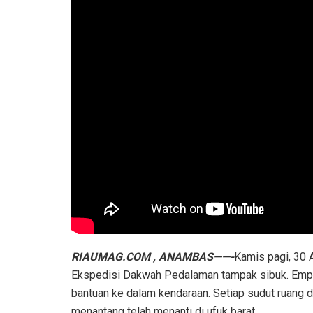
RIAUMAG.COM , ANAMBAS——-
Kamis pagi, 30 
Ekspedisi Dakwah Pedalaman tampak sibuk. Empa
bantuan ke dalam kendaraan. Setiap sudut ruang di
menantang telah menanti di ufuk barat.