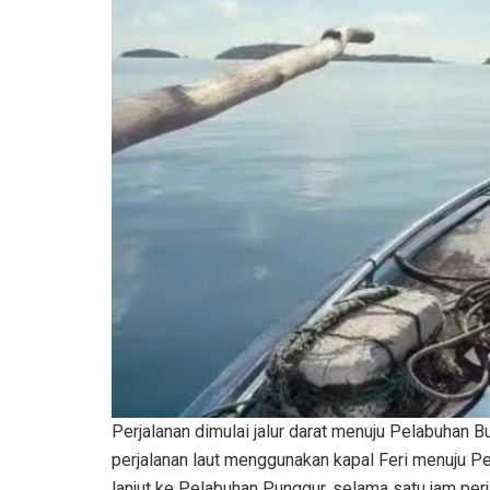
Perjalanan dimulai jalur darat menuju Pelabuhan B
perjalanan laut menggunakan kapal Feri menuju P
lanjut ke Pelabuhan Punggur, selama satu jam perj