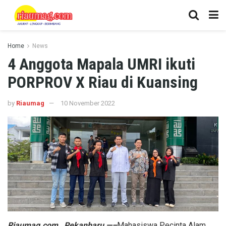
Home
News
4 Anggota Mapala UMRI ikuti
PORPROV X Riau di Kuansing
by
Riaumag
10 November 2022
Riaumag.com , Pekanbaru —–
Mahasiswa Pecinta Alam