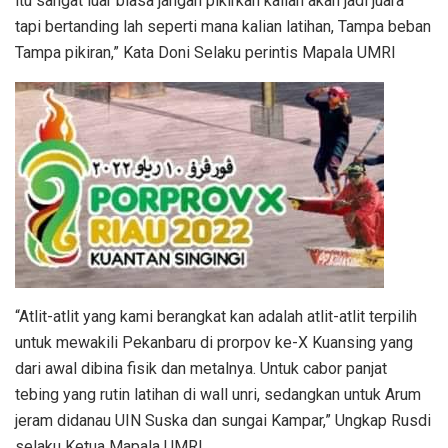
itu sangat luar biasa jangan pikirkan kalian akan jadi juara
tapi bertanding lah seperti mana kalian latihan, Tampa beban
Tampa pikiran,” Kata Doni Selaku perintis Mapala UMRI
“Atlit-atlit yang kami berangkat kan adalah atlit-atlit terpilih
untuk mewakili Pekanbaru di prorpov ke-X Kuansing yang
dari awal dibina fisik dan metalnya. Untuk cabor panjat
tebing yang rutin latihan di wall unri, sedangkan untuk Arum
jeram didanau UIN Suska dan sungai Kampar,” Ungkap Rusdi
selaku Ketua Mapala UMRI