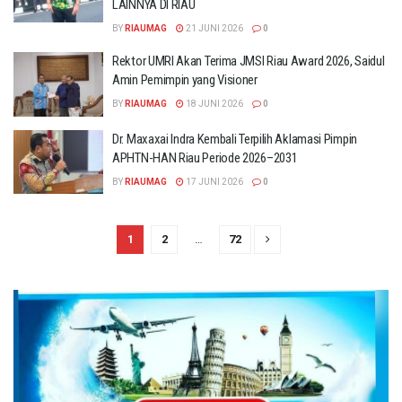
LAINNYA DI RIAU
BY
RIAUMAG
21 JUNI 2026
0
Rektor UMRI Akan Terima JMSI Riau Award 2026, Saidul
Amin Pemimpin yang Visioner
BY
RIAUMAG
18 JUNI 2026
0
Dr. Maxaxai Indra Kembali Terpilih Aklamasi Pimpin
APHTN-HAN Riau Periode 2026–2031
BY
RIAUMAG
17 JUNI 2026
0
1
2
…
72