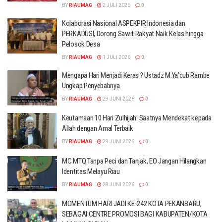
BY
RIAUMAG
2 JULI 2026
0
Kolaborasi Nasional ASPEKPIR Indonesia dan
PERKADUSI, Dorong Sawit Rakyat Naik Kelas hingga
Pelosok Desa
BY
RIAUMAG
1 JULI 2026
0
Mengapa Hari Menjadi Keras ? Ustadz M.Ya’cub Rambe
Ungkap Penyebabnya
BY
RIAUMAG
29 JUNI 2026
0
Keutamaan 10 Hari Zulhijah: Saatnya Mendekat kepada
Allah dengan Amal Terbaik
BY
RIAUMAG
29 JUNI 2026
0
MC MTQ Tanpa Peci dan Tanjak, EO Jangan Hilangkan
Identitas Melayu Riau
BY
RIAUMAG
28 JUNI 2026
0
MOMENTUM HARI JADI KE-242 KOTA PEKANBARU,
SEBAGAI CENTRE PROMOSI BAGI KABUPATEN/KOTA