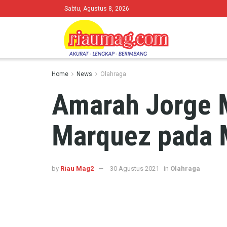
Sabtu, Agustus 8, 2026
Home
News
Olahraga
Amarah Jorge M
Marquez pada 
by
Riau Mag2
30 Agustus 2021
in
Olahraga