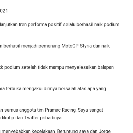
2021
njutkan tren performa positif selalu berhasil naik podium
tin berhasil menjadi pemenang MotoGP Styria dan naik
rick podium setelah tidak mampu menyelesaikan balapan
a terbuka mengakui dirinya bersalah atas apa yang
an semua anggota tim Pramac Racing. Saya sangat
ikutip dari Twitter pribadinya.
itu menyebabkan kecelakaan. Beruntung saya dan Jorge