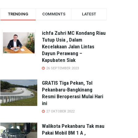
TRENDING
COMMENTS
LATEST
ichfa Zuhri MC Kondang Riau
Tutup Usia , Dalam
Kecelakaan Jalan Lintas
Dayun Perawang –
Kapubaten Siak
26 SEPTEMBER 2023
GRATIS Tiga Pekan, Tol
Pekanbaru-Bangkinang
Resmi Beroperasi Mulai Hari
ini
27 OKTOBER 2022
Walikota Pekanbaru Tak mau
Pakai Mobil BM 1 A ,