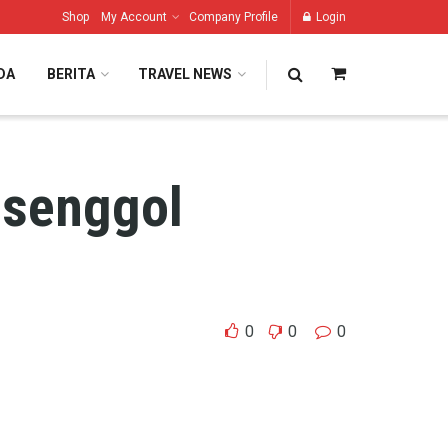
Shop
My Account
Company Profile
Login
DA
BERITA
TRAVEL NEWS
isenggol
0
0
0