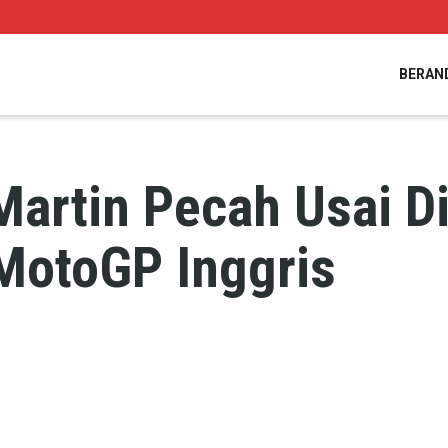
BERAN
artin Pecah Usai D
MotoGP Inggris