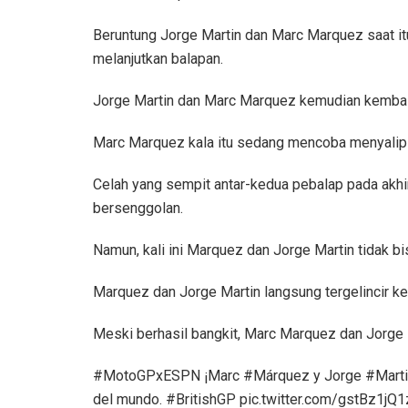
Beruntung Jorge Martin dan Marc Marquez saat i
melanjutkan balapan.
Jorge Martin dan Marc Marquez kemudian kembali
Marc Marquez kala itu sedang mencoba menyalip J
Celah yang sempit antar-kedua pebalap pada akh
bersenggolan.
Namun, kali ini Marquez dan Jorge Martin tidak b
Marquez dan Jorge Martin langsung tergelincir kel
Meski berhasil bangkit, Marc Marquez dan Jorge M
#MotoGPxESPN ¡Marc #Márquez y Jorge #Martin a
del mundo. #BritishGP pic.twitter.com/gstBz1jQ1