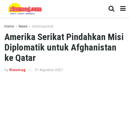
Home
News
Internasional
Amerika Serikat Pindahkan Misi
Diplomatik untuk Afghanistan
ke Qatar
by
Riaumag
31 Agustus 2021