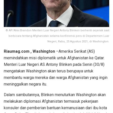
© AP/Alex Brandon Menteri Luar Negeri Antony Blinken berhenti sejenak saat
berbicara tentang Afghanistan selama konferensi pers di Departemen Luar
Negeri, Rabu, 25 Agustus 2021, di Washington.
Riaumag.com , Washington
–Amerika Serikat (AS)
memindahkan misi diplomatik untuk Afghanistan ke Qatar.
Menteri Luar Negeri AS Antony Blinken pada Senin (30/8)
mengatakan Washington akan terus berupaya untuk
membantu warga mereka dan warga Afghanistan yang ingin
meninggalkan negara itu.
Dalam sambutannya, Blinken menuturkan Washington akan
melakukan diplomasi Afghanistan termasuk pekerjaan
konsuler dan pemberian bantuan kemanusiaan dari ibu kota