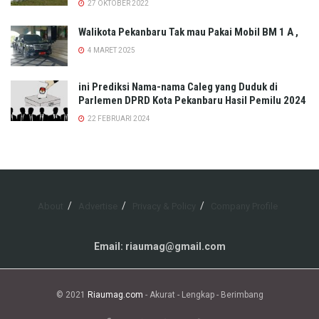
27 OKTOBER 2022
Walikota Pekanbaru Tak mau Pakai Mobil BM 1 A ,
4 MARET 2025
ini Prediksi Nama-nama Caleg yang Duduk di
Parlemen DPRD Kota Pekanbaru Hasil Pemilu 2024
22 FEBRUARI 2024
About
Advertise
Privacy & Policy
Company Profile
Email: riaumag@gmail.com
© 2021
Riaumag.com
- Akurat - Lengkap - Berimbang