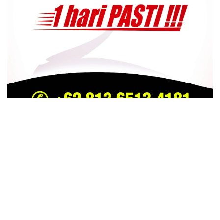
TRENDING
COMMENTS
LATEST
ichfa Zuhri MC Kondang Riau Tutup Usia , Dalam
Kecelakaan Jalan Lintas Dayun Perawang –
Kapubaten Siak
26 SEPTEMBER 2023
GRATIS Tiga Pekan, Tol Pekanbaru-Bangkinang