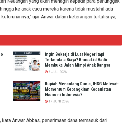
ri Keuangan yang akan menagih kepada para penunggak
 hingga ke anak cucu mereka karena tidak mustahil ada
keturunannya,” ujar Anwar dalam keterangan tertulisnya,
no
ingin Bekerja di Luar Negeri tapi
Terkendala Biaya? Bhudal.id Hadir
Membuka Jalan Mimpi Anak Bangsa
6 JULI 2026
Rupiah Menantang Dunia, IHSG Melesat:
Momentum Kebangkitan Kedaulatan
Ekonomi Indonesia?
17 JUNI 2026
, kata Anwar Abbas, penerimaan dana termasuk dari