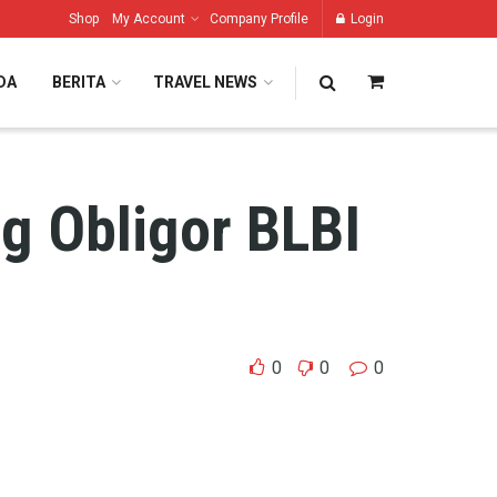
Shop
My Account
Company Profile
Login
DA
BERITA
TRAVEL NEWS
g Obligor BLBI
0
0
0