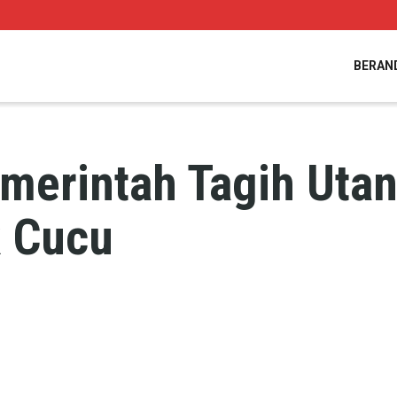
BERAN
erintah Tagih Utan
k Cucu