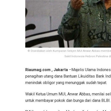
© Disediakan oleh Kumparan Sekjen MUI Anwar Abbas membe
Sakit Indonesia Hebron Palestina d
Riaumag.com , Jakarta
–Majelis Ulama Indones
penagihan utang dana Bantuan Likuiditas Bank Ind
menindak obligor yang menunggak sudah tepat.
Wakil Ketua Umum MUI, Anwar Abbas, menilai se
untuk membayar pokok dan bunga dari dana BLBI.