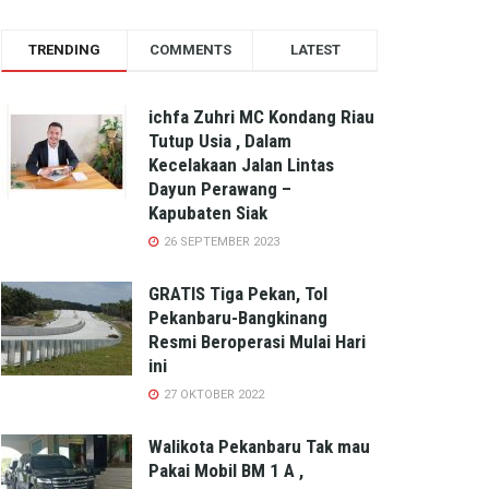
TRENDING
COMMENTS
LATEST
ichfa Zuhri MC Kondang Riau
Tutup Usia , Dalam
Kecelakaan Jalan Lintas
Dayun Perawang –
Kapubaten Siak
26 SEPTEMBER 2023
GRATIS Tiga Pekan, Tol
Pekanbaru-Bangkinang
Resmi Beroperasi Mulai Hari
ini
27 OKTOBER 2022
Walikota Pekanbaru Tak mau
Pakai Mobil BM 1 A ,