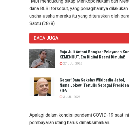
“MUI mendukung sikap Menkopolhukam dan Mente
dana BLBI tersebut, yang penagihannya dilakukan
usaha-usaha mereka itu yang diteruskan oleh para 
Sabtu (28/8).
BACA
JUGA
Raja Juli Antoni Bongkar Pelayanan Ku
KEMENHUT, Era Digital Resmi Dimulai!
27 JULI 2026
Geger! Data Sekelas Wikipedia Jebol,
Nama Jokowi Tertulis Sebagai Presiden
FIFA
3 JULI 2026
Apalagi dalam kondisi pandemi COVID-19 saat ini
pembayaran utang harus dimaksimalkan.