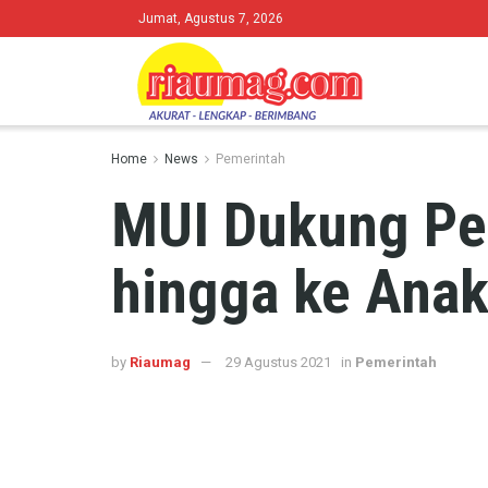
Jumat, Agustus 7, 2026
Home
News
Pemerintah
MUI Dukung Pem
hingga ke Ana
by
Riaumag
29 Agustus 2021
in
Pemerintah