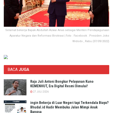
Selamat bekerja Bapak Abdullah Azwar Anas sebagai Menteri Pendayagunaan
Aparatur Negara dan Reformasi Birokrasi | foto : Facebook : Presiden Joko
Widodo , Rabu (07/09/2022)
BACA
JUGA
Raja Juli Antoni Bongkar Pelayanan Kuno
KEMENHUT, Era Digital Resmi Dimulai!
27 JULI 2026
ingin Bekerja di Luar Negeri tapi Terkendala Biaya?
Bhudal.id Hadir Membuka Jalan Mimpi Anak
Bangsa