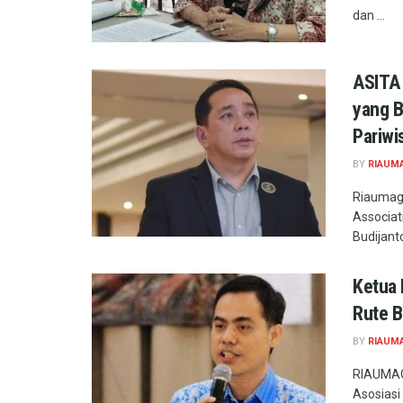
dan ...
ASITA 
yang B
Pariwi
BY
RIAUM
Riaumag.
Associat
Budijanto
Ketua 
Rute 
BY
RIAUM
RIAUMAG
Asosiasi