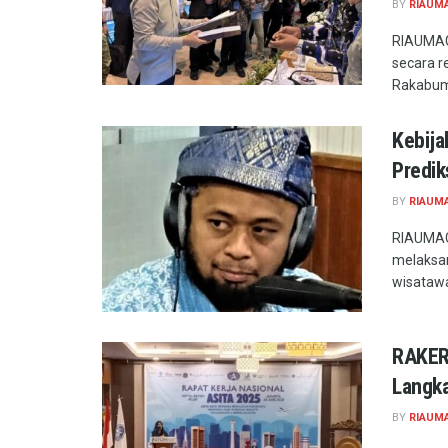
BY
RIAUM
RIAUMAG.
secara r
Rakabumi
Kebija
Predik
BY
RIAUM
RIAUMAG.
melaksan
wisatawa
RAKER
Langka
BY
RIAUM