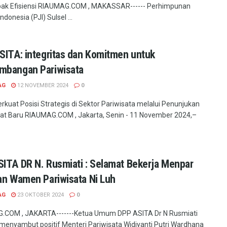
ak Efisiensi RIAUMAG.COM , MAKASSAR------ Perhimpunan
Indonesia (PJI) Sulsel ...
SITA: integritas dan Komitmen untuk
mbangan Pariwisata
AG
12 NOVEMBER 2024
0
rkuat Posisi Strategis di Sektor Pariwisata melalui Penunjukan
t Baru RIAUMAG.COM , Jakarta, Senin - 11 November 2024,–
ITA DR N. Rusmiati : Selamat Bekerja Menpar
an Wamen Pariwisata Ni Luh
AG
23 OKTOBER 2024
0
.COM , JAKARTA-------Ketua Umum DPP ASITA Dr N Rusmiati
menyambut positif Menteri Pariwisata Widiyanti Putri Wardhana