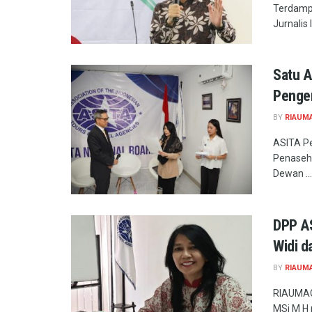
Terdamp
Jurnalis 
Satu A
Penge
BY
RIAUM
ASITA Pe
Penaseha
Dewan ...
DPP AS
Widi d
BY
RIAUM
RIAUMAG
MSi M H 