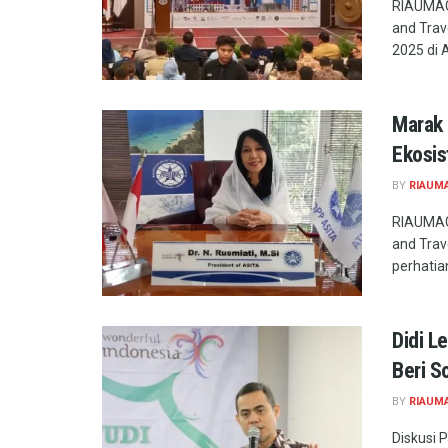
RIAUMAG.
and Trav
2025 di A
Marak 
Ekosis
BY
RIAUM
RIAUMAG.
and Tra
perhatia
Didi L
Beri S
BY
RIAUM
Diskusi 