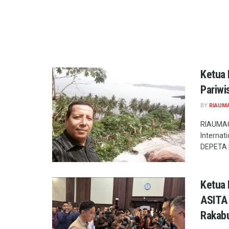
Ketua 
Pariwi
BY
RIAUM
RIAUMAG.
Internat
DEPETA D
Ketua 
ASITA 
Rakab