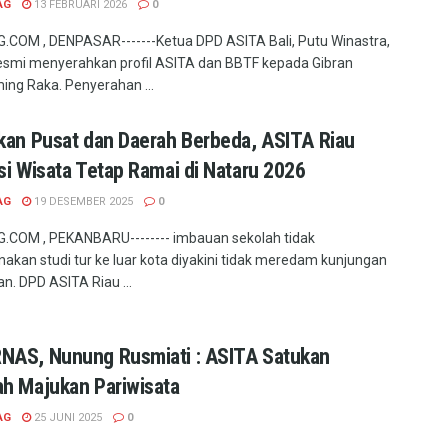
AG
13 FEBRUARI 2026
0
COM , DENPASAR-------Ketua DPD ASITA Bali, Putu Winastra,
esmi menyerahkan profil ASITA dan BBTF kepada Gibran
ng Raka. Penyerahan ...
kan Pusat dan Daerah Berbeda, ASITA Riau
si Wisata Tetap Ramai di Nataru 2026
AG
19 DESEMBER 2025
0
COM , PEKANBARU-------- imbauan sekolah tidak
akan studi tur ke luar kota diyakini tidak meredam kunjungan
n. DPD ASITA Riau ...
NAS, Nunung Rusmiati : ASITA Satukan
h Majukan Pariwisata
AG
25 JUNI 2025
0