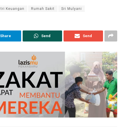
tri Keuangan
Rumah Sakit
Sri Mulyani
Share
Send
Send