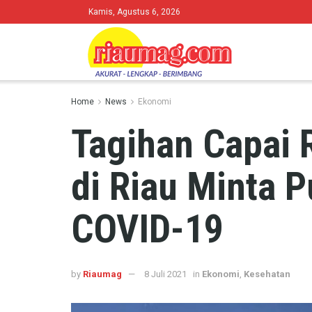
Kamis, Agustus 6, 2026
Home
News
Ekonomi
Tagihan Capai 
di Riau Minta 
COVID-19
by
Riaumag
8 Juli 2021
in
Ekonomi
,
Kesehatan