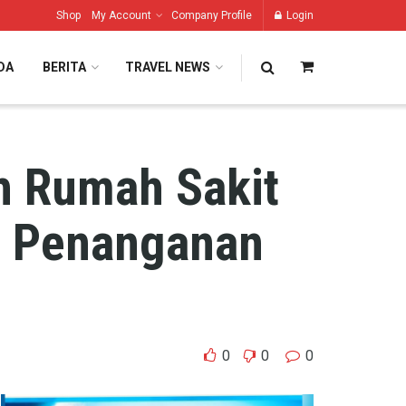
Shop
My Account
Company Profile
Login
DA
BERITA
TRAVEL NEWS
ah Rumah Sakit
im Penanganan
0
0
0