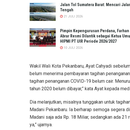
Jalan Tol Sumatera Barat: Mencari Jala
Tengah
21 JULI 2026
Pimpin Kepengurusan Perdana, Farhan
Abrar Resmi Dilantik sebagai Ketua Um
HIPMI PT UIR Periode 2026/2027
10 JULI 2026
Wakil Wali Kota Pekanbaru, Ayat Cahyadi sebelu
belum menerima pembayaran tagihan penanganan 
tagihan penanganan COVID-19 belum cair. Menurut
tahun 2020 belum dibayar,” kata Ayat kepada medi
Dia melanjutkan, misalnya tunggakan untuk tagi
Madani Pekanbaru. Ia berharap semoga segera dib
Madani saja ada Rp. 18 Miliar, sedangkan ada 21
ya,” ujarnya.