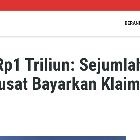
BERAN
Rp1 Triliun: Sejuml
Pusat Bayarkan Kla