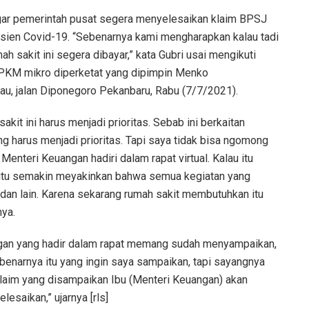
gar pemerintah pusat segera menyelesaikan klaim BPSJ
sien Covid-19. “Sebenarnya kami mengharapkan kalau tadi
 sakit ini segera dibayar,” kata Gubri usai mengikuti
 PPKM mikro diperketat yang dipimpin Menko
au, jalan Diponegoro Pekanbaru, Rabu (7/7/2021).
kit ini harus menjadi prioritas. Sebab ini berkaitan
ng harus menjadi prioritas. Tapi saya tidak bisa ngomong
Menteri Keuangan hadiri dalam rapat virtual. Kalau itu
 itu semakin meyakinkan bahwa semua kegiatan yang
an lain. Karena sekarang rumah sakit membutuhkan itu
nya.
ngan yang hadir dalam rapat memang sudah menyampaikan,
benarnya itu yang ingin saya sampaikan, tapi sayangnya
klaim yang disampaikan Ibu (Menteri Keuangan) akan
lesaikan,” ujarnya [rls]