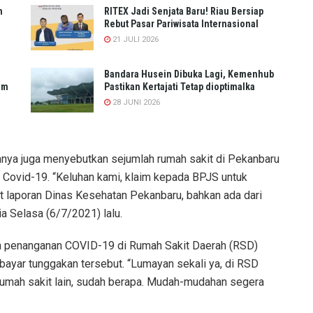
n
RITEX Jadi Senjata Baru! Riau Bersiap
Rebut Pasar Pariwisata Internasional
21 JULI 2026
Bandara Husein Dibuka Lagi, Kemenhub
um
Pastikan Kertajati Tetap dioptimalka
28 JUNI 2026
mnya juga menyebutkan sejumlah rumah sakit di Pekanbaru
Covid-19. “Keluhan kami, klaim kepada BPJS untuk
 laporan Dinas Kesehatan Pekanbaru, bahkan ada dari
a Selasa (6/7/2021) lalu.
han penanganan COVID-19 di Rumah Sakit Daerah (RSD)
ayar tunggakan tersebut. “Lumayan sekali ya, di RSD
 rumah sakit lain, sudah berapa. Mudah-mudahan segera