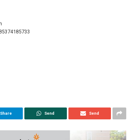
h
: 085374185733
Share
Send
Send