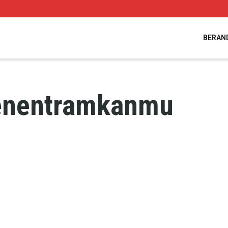
BERAN
enentramkanmu