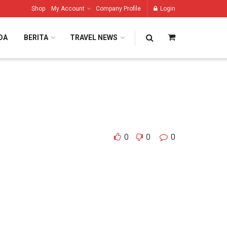
Shop
My Account
Company Profile
Login
DA
BERITA
TRAVEL NEWS
0
0
0