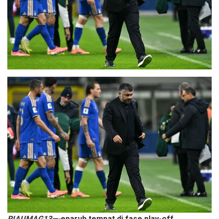
RIAUMAG13—-
eparuh tempat di fase play-off