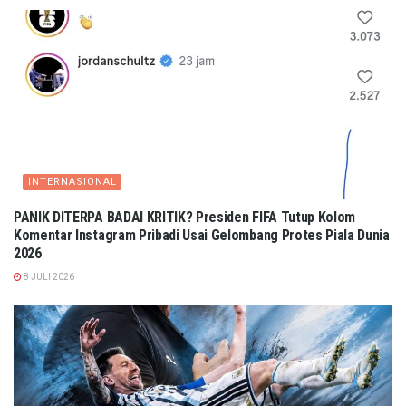
INTERNASIONAL
PANIK DITERPA BADAI KRITIK? Presiden FIFA Tutup Kolom
Komentar Instagram Pribadi Usai Gelombang Protes Piala Dunia
2026
8 JULI 2026