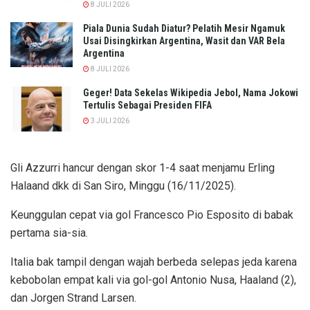
8 JULI 2026
Piala Dunia Sudah Diatur? Pelatih Mesir Ngamuk
Usai Disingkirkan Argentina, Wasit dan VAR Bela
Argentina
8 JULI 2026
Geger! Data Sekelas Wikipedia Jebol, Nama Jokowi
Tertulis Sebagai Presiden FIFA
3 JULI 2026
Gli Azzurri hancur dengan skor 1-4 saat menjamu Erling
Halaand dkk di San Siro, Minggu (16/11/2025).
Keunggulan cepat via gol Francesco Pio Esposito di babak
pertama sia-sia.
Italia bak tampil dengan wajah berbeda selepas jeda karena
kebobolan empat kali via gol-gol Antonio Nusa, Haaland (2),
dan Jorgen Strand Larsen.