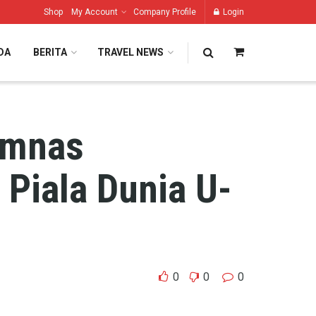
Shop
My Account
Company Profile
Login
DA
BERITA
TRAVEL NEWS
imnas
 Piala Dunia U-
0
0
0