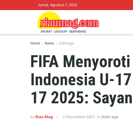
Jumat, Agustus 7, 2026
Home
News
Olahraga
FIFA Menyoroti
Indonesia U-17
17 2025: Sayan
by
Riau Mag
15 November 2025
in
Olahraga