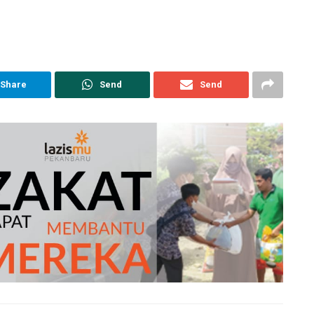
Share
Send
Send