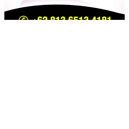
TRENDING
COMMENTS
LATEST
ichfa Zuhri MC Kondang Riau Tutup Usia , Dalam
Kecelakaan Jalan Lintas Dayun Perawang –
Kapubaten Siak
26 SEPTEMBER 2023
GRATIS Tiga Pekan, Tol Pekanbaru-Bangkinang
Resmi Beroperasi Mulai Hari ini
27 OKTOBER 2022
Walikota Pekanbaru Tak mau Pakai Mobil BM 1 A ,
4 MARET 2025