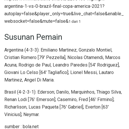
argentina-1-vs-0-brazil-final-copa-america-2021?
autoplay=false&player_only=true&live_chat=false&enable_
websocket=false&mute=false&
1 dari 1
Susunan Pemain
Argentina (4-3-3): Emiliano Martinez; Gonzalo Montiel,
Cristian Romero [79′ Pezzella], Nicolas Otamendi, Marcos
Acuna; Rodrigo de Paul, Leandro Paredes [54′ Rodriguez],
Giovani Lo Celso [64′ Tagliafico]; Lionel Messi, Lautaro
Martinez, Angel Di Maria.
Brasil (4-2-3-1): Ederson; Danilo, Marquinhos, Thiago Silva,
Renan Lodi [76′ Emerson]; Casemiro, Fred [46′ Firmino];
Richarlison, Lucas Paqueta [76′ Gabriel], Everton [63′
Vinicius]; Neymar.
sumber : bola.net