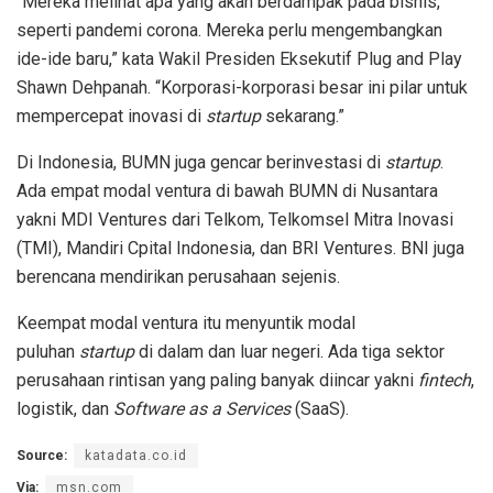
“Mereka melihat apa yang akan berdampak pada bisnis,
seperti pandemi corona. Mereka perlu mengembangkan
ide-ide baru,” kata Wakil Presiden Eksekutif Plug and Play
Shawn Dehpanah. “Korporasi-korporasi besar ini pilar untuk
mempercepat inovasi di
startup
sekarang.”
Di Indonesia, BUMN juga gencar berinvestasi di
startup
.
Ada empat modal ventura di bawah BUMN di Nusantara
yakni MDI Ventures dari Telkom, Telkomsel Mitra Inovasi
(TMI), Mandiri Cpital Indonesia, dan BRI Ventures. BNI juga
berencana mendirikan perusahaan sejenis.
Keempat modal ventura itu menyuntik modal
puluhan
startup
di dalam dan luar negeri. Ada tiga sektor
perusahaan rintisan yang paling banyak diincar yakni
fintech
,
logistik, dan
Software as a Services
(SaaS).
Source:
katadata.co.id
Via:
msn.com