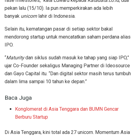
fase milestones,” kata Edward kepada
Katadata.co.id
, dua
pekan lalu (15/10). Ia pun memperkirakan ada lebih
banyak
unicorn
lahir di Indonesia.
Selain itu, kematangan pasar di setiap sektor bakal
mendorong startup untuk mencatatkan saham perdana alias
IPO.
“
Maturity
dan siklus sudah masuk ke tahap yang siap IPO,”
ujar Co-Founder sekaligus Managing Partner di Ideosource
dan Gayo Capital itu. “Dan digital sektor masih terus tumbuh
dalam lima sampai 10 tahun ke depan.”
Baca Juga
Konglomerat di Asia Tenggara dan BUMN Gencar
Berburu Startup
Di Asia Tenggara, kini total ada 27 unicorn. Momentum Asia