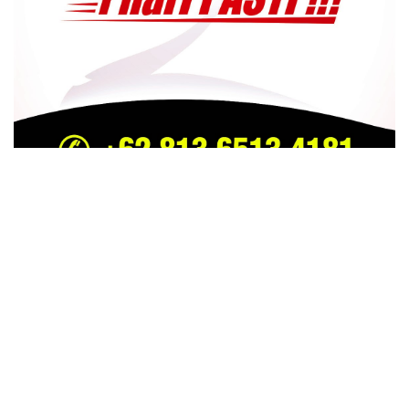
TRENDING
COMMENTS
LATEST
ichfa Zuhri MC Kondang Riau Tutup Usia , Dalam
Kecelakaan Jalan Lintas Dayun Perawang –
Kapubaten Siak
26 SEPTEMBER 2023
GRATIS Tiga Pekan, Tol Pekanbaru-Bangkinang
Resmi Beroperasi Mulai Hari ini