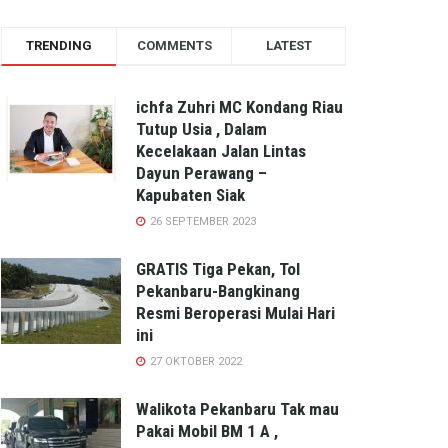
TRENDING
COMMENTS
LATEST
ichfa Zuhri MC Kondang Riau
Tutup Usia , Dalam
Kecelakaan Jalan Lintas
Dayun Perawang –
Kapubaten Siak
26 SEPTEMBER 2023
GRATIS Tiga Pekan, Tol
Pekanbaru-Bangkinang
Resmi Beroperasi Mulai Hari
ini
27 OKTOBER 2022
Walikota Pekanbaru Tak mau
Pakai Mobil BM 1 A ,