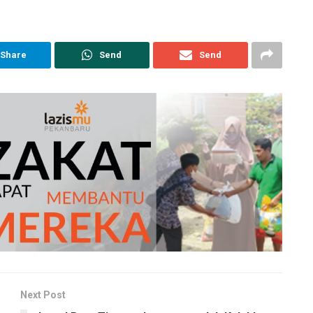
Share
Send
Send
Next Post