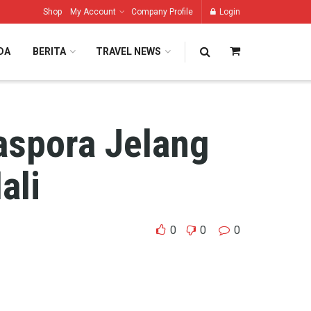
Shop
My Account
Company Profile
Login
DA
BERITA
TRAVEL NEWS
aspora Jelang
ali
0
0
0