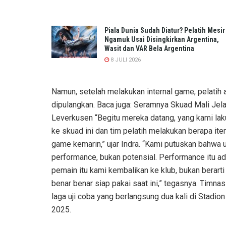
Piala Dunia Sudah Diatur? Pelatih Mesir
Ngamuk Usai Disingkirkan Argentina,
Wasit dan VAR Bela Argentina
8 JULI 2026
Namun, setelah melakukan internal game, pelatih 
dipulangkan. Baca juga: Seramnya Skuad Mali Je
Leverkusen “Begitu mereka datang, yang kami la
ke skuad ini dan tim pelatih melakukan berapa item
game kemarin,” ujar Indra. “Kami putuskan bahwa u
performance, bukan potensial. Performance itu adal
pemain itu kami kembalikan ke klub, bukan berarti 
benar benar siap pakai saat ini,” tegasnya. Timn
laga uji coba yang berlangsung dua kali di Stadi
2025.