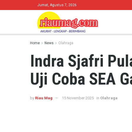
Jumat, Agustus 7, 2026
Home
News
Olahraga
Indra Sjafri P
Uji Coba SEA G
by
Riau Mag
15 November 2025
in
Olahraga