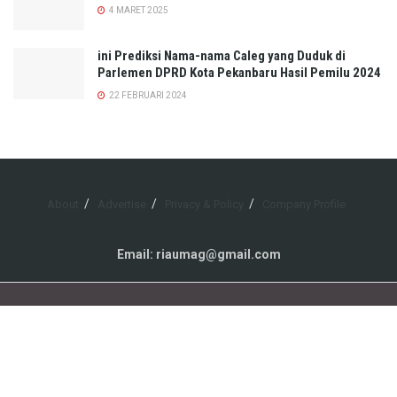
4 MARET 2025
ini Prediksi Nama-nama Caleg yang Duduk di
Parlemen DPRD Kota Pekanbaru Hasil Pemilu 2024
22 FEBRUARI 2024
About
Advertise
Privacy & Policy
Company Profile
Email: riaumag@gmail.com
© 2021
Riaumag.com
- Akurat - Lengkap - Berimbang