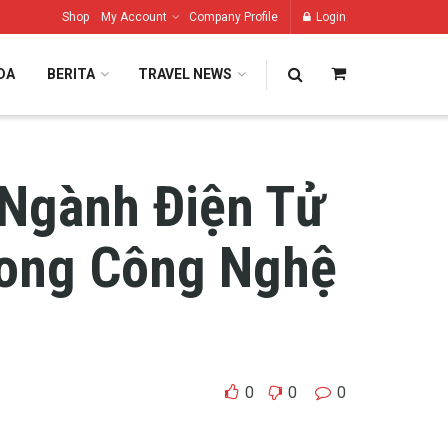
Shop
My Account
Company Profile
Login
DA
BERITA
TRAVEL NEWS
 Ngành Điện Tử
rong Công Nghệ
0
0
0