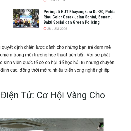
1 JULI 2026
Peringati HUT Bhayangkara Ke-80, Polda
Riau Gelar Gerak Jalan Santai, Senam,
Bakti Sosial dan Green Policing
28 JUNI 2026
g quyết định chiến lược dành cho những bạn trẻ đam mê
hiệm trong môi trường học thuật tiên tiến. Với sự phát
ác sinh viên quốc tế có cơ hội để học hỏi từ những chuyên
ị đỉnh cao, đồng thời mở ra nhiều triển vọng nghề nghiệp
Điện Tử: Cơ Hội Vàng Cho