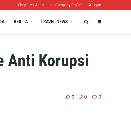
Shop
My Account
Company Profile
Login
DA
BERITA
TRAVEL NEWS
 Anti Korupsi
0
0
0