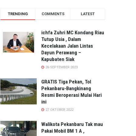
TRENDING
COMMENTS
LATEST
ichfa Zuhri MC Kondang Riau
Tutup Usia , Dalam
Kecelakaan Jalan Lintas
Dayun Perawang –
Kapubaten Siak
26 SEPTEMBER 2023
GRATIS Tiga Pekan, Tol
Pekanbaru-Bangkinang
Resmi Beroperasi Mulai Hari
ini
27 OKTOBER 2022
Walikota Pekanbaru Tak mau
Pakai Mobil BM 1 A ,