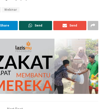
Webinar
Share
Send
Send