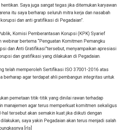
 hentikan. Saya juga sangat tegas jika ditemukan karyawan
arena itu saya berharap seluruh mitra kerja dan nasabah
orupsi dan anti gratifikasi di Pegadaian”.
 Publik, Komisi Pemberantasan Korupsi (KPK) Syarief
lam webinar bertema “Penguatan Komitmen Pemangku
i dan Anti Gratifikasi”tersebut, menyampaikan apresiasi
rupsi dan gratifikasi yang dilakukan di Pegadaian.
ng telah memperoleh Sertifikasi ISO 37001-2016 atas
a berharap agar terdapat ahli pembangun integritas untuk
kan pemetaan titik-titik yang dinilai rawan terhadap
i lain manajemen agar terus memperkuat komitmen sekaligus
-hal tersebut akan semakin kuat jika diikuti dengan
 dilakukan, saya yakin Pegadaian akan terus menjadi salah
pungkasnya [rls]