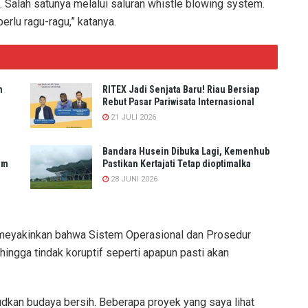
 Salah satunya melalui saluran whistle blowing system.
erlu ragu-ragu,” katanya.
n
RITEX Jadi Senjata Baru! Riau Bersiap
Rebut Pasar Pariwisata Internasional
21 JULI 2026
Bandara Husein Dibuka Lagi, Kemenhub
um
Pastikan Kertajati Tetap dioptimalka
28 JUNI 2026
 meyakinkan bahwa Sistem Operasional dan Prosedur
ingga tindak koruptif seperti apapun pasti akan
dkan budaya bersih. Beberapa proyek yang saya lihat