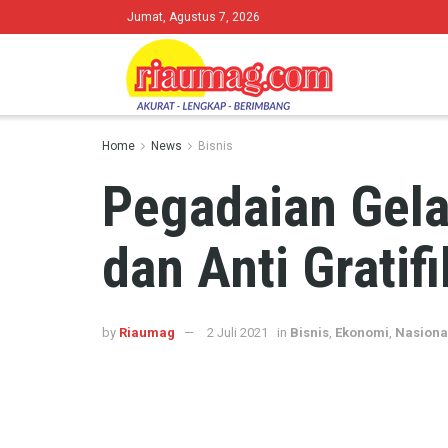
Jumat, Agustus 7, 2026
Home
News
Bisnis
Pegadaian Gela
dan Anti Gratifi
by
Riaumag
2 Juli 2021
in
Bisnis
,
Ekonomi
,
Nasiona