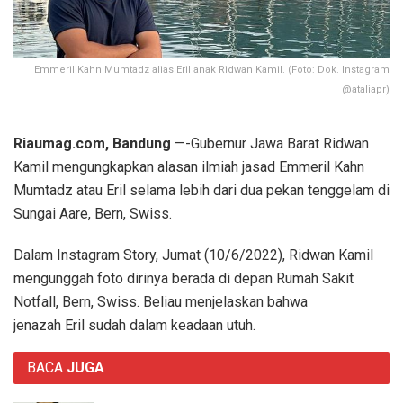
Emmeril Kahn Mumtadz alias Eril anak Ridwan Kamil. (Foto: Dok. Instagram
@ataliapr)
Riaumag.com, Bandung
—-Gubernur Jawa Barat Ridwan
Kamil mengungkapkan alasan ilmiah jasad Emmeril Kahn
Mumtadz atau Eril selama lebih dari dua pekan tenggelam di
Sungai Aare, Bern, Swiss.
Dalam Instagram Story, Jumat (10/6/2022), Ridwan Kamil
mengunggah foto dirinya berada di depan Rumah Sakit
Notfall, Bern, Swiss. Beliau menjelaskan bahwa
jenazah Eril sudah dalam keadaan utuh.
BACA
JUGA