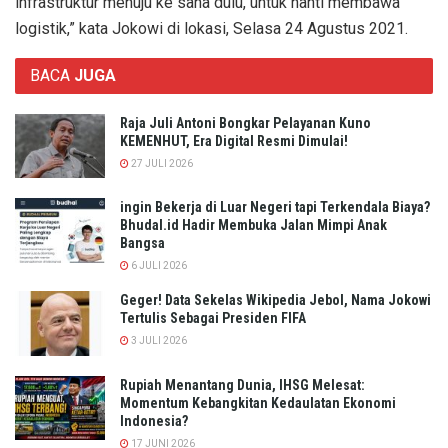
infrastruktur menuju ke sana dulu, untuk nanti membawa
logistik,” kata Jokowi di lokasi, Selasa 24 Agustus 2021.
BACA
JUGA
Raja Juli Antoni Bongkar Pelayanan Kuno
KEMENHUT, Era Digital Resmi Dimulai!
27 JULI 2026
ingin Bekerja di Luar Negeri tapi Terkendala Biaya?
Bhudal.id Hadir Membuka Jalan Mimpi Anak
Bangsa
6 JULI 2026
Geger! Data Sekelas Wikipedia Jebol, Nama Jokowi
Tertulis Sebagai Presiden FIFA
3 JULI 2026
Rupiah Menantang Dunia, IHSG Melesat:
Momentum Kebangkitan Kedaulatan Ekonomi
Indonesia?
17 JUNI 2026