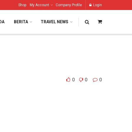
Shop
My Account
Company Profile
Login
DA
BERITA
TRAVEL NEWS
0
0
0