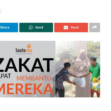
Share
Send
Send