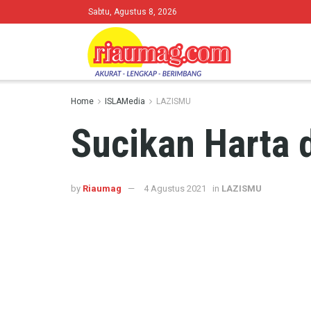
Sabtu, Agustus 8, 2026
Home
ISLAMedia
LAZISMU
Sucikan Harta
by
Riaumag
4 Agustus 2021
in
LAZISMU