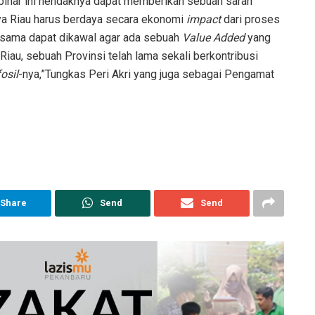
ebinar ini hendaknya dapat memberikan sebuah saran
nya Riau harus berdaya secara ekonomi
impact
dari proses
ersama dapat dikawal agar ada sebuah
Value Added
yang
iau, sebuah Provinsi telah lama sekali berkontribusi
osil
-nya,”Tungkas Peri Akri yang juga sebagai Pengamat
Share
Send
Send