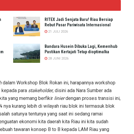
n
RITEX Jadi Senjata Baru! Riau Bersiap
Rebut Pasar Pariwisata Internasional
21 JULI 2026
Bandara Husein Dibuka Lagi, Kemenhub
um
Pastikan Kertajati Tetap dioptimalka
28 JUNI 2026
h
dalam Workshop Blok Rokan ini, harapannya workshop
n kepada para
stakeholder
, disini ada Nara Sumber ada
kita yang memang berfikir
linier
dengan proses transisi ini,
¾ nya kurang lebih di wilayah riau blok ini termasuk blok
salah satunya tentunya yang saat ini sedang ramai
nguatan ekonomi kita daerah kita Riau ini kita sudah
 sebuah tawaran konsep B to B kepada LAM Riau yang