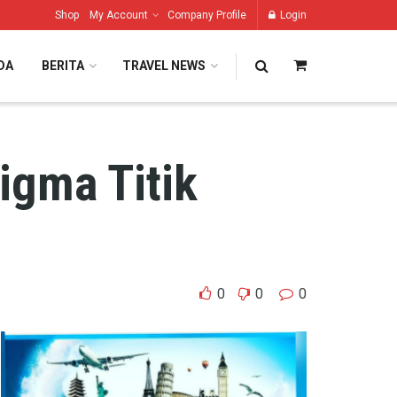
Shop
My Account
Company Profile
Login
DA
BERITA
TRAVEL NEWS
igma Titik
0
0
0