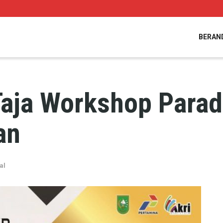
BERAN
 Taja Workshop Parad
an
al