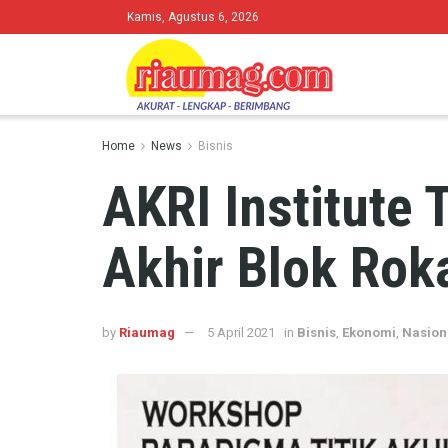
Kamis, Agustus 6, 2026
Home
News
Bisnis
AKRI Institute
Akhir Blok Rok
by
Riaumag
5 April 2021
in
Bisnis
,
Ekonomi
,
Nasion