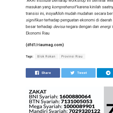
“AKRI institute berharap workshop ini seminar w
masukan yang
komprehensif
karena kinilah saat
transisi ini, insyaAlloh mudah mudahan secara b
signifikan
terhadap penguatan ekonomi di daerah R
besar terhadap
devisa
negara dengan dan
energi f
Ekonomi Riau
(dfd1/riaumag.com)
Tags:
Blok Rokan
Provinsi Riau
Share
Tweet