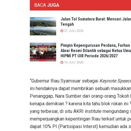
BACA
JUGA
Jalan Tol Sumatera Barat: Mencari Jala
Tengah
21 JULI 2026
Pimpin Kepengurusan Perdana, Farhan
Abrar Resmi Dilantik sebagai Ketua Um
HIPMI PT UIR Periode 2026/2027
10 JULI 2026
“Gubernur Riau Syamsuar sebagai
Keynote Speec
ini hendaknya dapat membrikan sebuah masukka
Penanggap, Nara Sumber dari orang-orang Tokoh 
kenapa demikian ? karena kita tahu blok rokan ini 
yang terbesar, di situ AKRI institute mengundang 
memperjuangkan kepentingan Riau terkait untuk pe
dapat 10% PI (Partisipasi Interst) kemudian ada