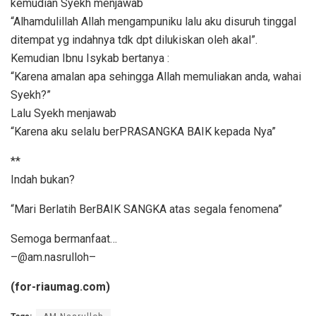
kemudian Syekh menjawab
“Alhamdulillah Allah mengampuniku lalu aku disuruh tinggal
ditempat yg indahnya tdk dpt dilukiskan oleh akal”.
Kemudian Ibnu Isykab bertanya :
“Karena amalan apa sehingga Allah memuliakan anda, wahai
Syekh?”
Lalu Syekh menjawab
“Karena aku selalu berPRASANGKA BAIK kepada Nya”
**
Indah bukan?
“Mari Berlatih BerBAIK SANGKA atas segala fenomena”
Semoga bermanfaat…
–@am.nasrulloh–
(for-riaumag.com)