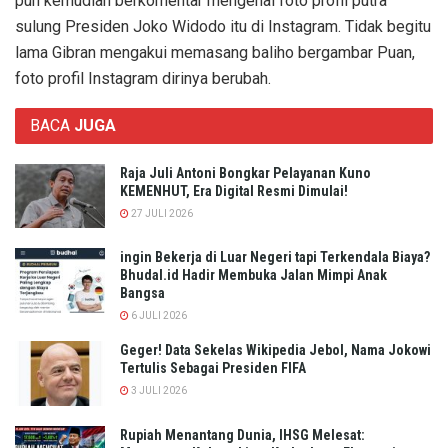
pun kemudian berkomentar mengenai foto profil putra
sulung Presiden Joko Widodo itu di Instagram. Tidak begitu
lama Gibran mengakui memasang baliho bergambar Puan,
foto profil Instagram dirinya berubah.
BACA
JUGA
Raja Juli Antoni Bongkar Pelayanan Kuno
KEMENHUT, Era Digital Resmi Dimulai!
27 JULI 2026
ingin Bekerja di Luar Negeri tapi Terkendala Biaya?
Bhudal.id Hadir Membuka Jalan Mimpi Anak
Bangsa
6 JULI 2026
Geger! Data Sekelas Wikipedia Jebol, Nama Jokowi
Tertulis Sebagai Presiden FIFA
3 JULI 2026
Rupiah Menantang Dunia, IHSG Melesat: