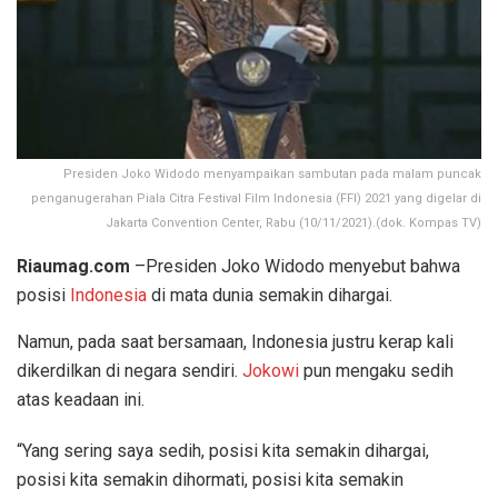
Presiden Joko Widodo menyampaikan sambutan pada malam puncak
penganugerahan Piala Citra Festival Film Indonesia (FFI) 2021 yang digelar di
Jakarta Convention Center, Rabu (10/11/2021).(dok. Kompas TV)
Riaumag.com
–Presiden Joko Widodo menyebut bahwa
posisi
Indonesia
di mata dunia semakin dihargai.
Namun, pada saat bersamaan, Indonesia justru kerap kali
dikerdilkan di negara sendiri.
Jokowi
pun mengaku sedih
atas keadaan ini.
“Yang sering saya sedih, posisi kita semakin dihargai,
posisi kita semakin dihormati, posisi kita semakin