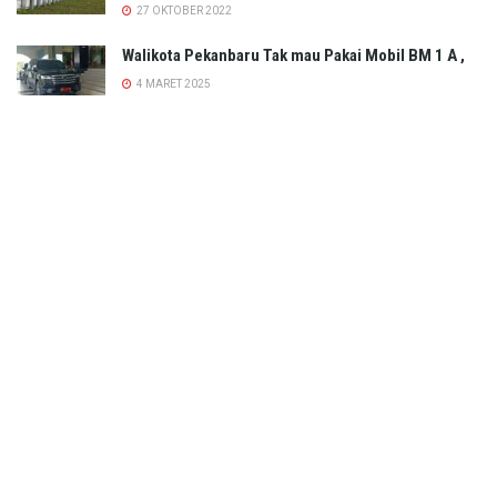
TRENDING
COMMENTS
LATEST
ichfa Zuhri MC Kondang Riau Tutup Usia , Dalam
Kecelakaan Jalan Lintas Dayun Perawang –
Kapubaten Siak
26 SEPTEMBER 2023
GRATIS Tiga Pekan, Tol Pekanbaru-Bangkinang
Resmi Beroperasi Mulai Hari ini
27 OKTOBER 2022
Walikota Pekanbaru Tak mau Pakai Mobil BM 1 A ,