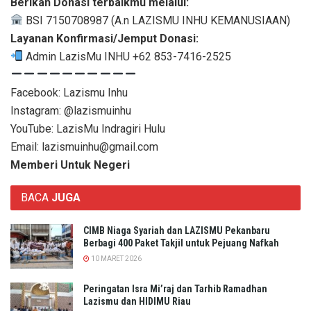
Berikan Donasi terbaikmu melalui:
BSI 7150708987 (A.n LAZISMU INHU KEMANUSIAAN)
Layanan Konfirmasi/Jemput Donasi:
Admin LazisMu INHU +62 853-7416-2525
Facebook: Lazismu Inhu
Instagram: @lazismuinhu
YouTube: LazisMu Indragiri Hulu
Email: lazismuinhu@gmail.com
Memberi Untuk Negeri
BACA
JUGA
CIMB Niaga Syariah dan LAZISMU Pekanbaru
Berbagi 400 Paket Takjil untuk Pejuang Nafkah
10 MARET 2026
Peringatan Isra Mi’raj dan Tarhib Ramadhan
Lazismu dan HIDIMU Riau