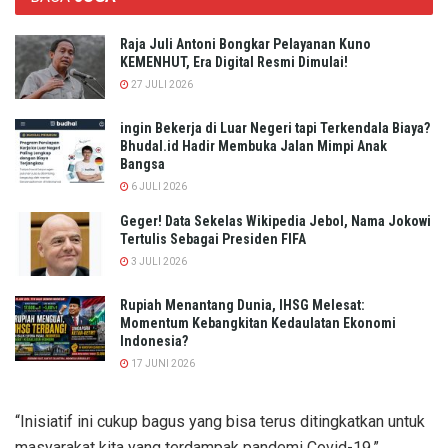
Raja Juli Antoni Bongkar Pelayanan Kuno
KEMENHUT, Era Digital Resmi Dimulai!
27 JULI 2026
ingin Bekerja di Luar Negeri tapi Terkendala Biaya?
Bhudal.id Hadir Membuka Jalan Mimpi Anak
Bangsa
6 JULI 2026
Geger! Data Sekelas Wikipedia Jebol, Nama Jokowi
Tertulis Sebagai Presiden FIFA
3 JULI 2026
Rupiah Menantang Dunia, IHSG Melesat:
Momentum Kebangkitan Kedaulatan Ekonomi
Indonesia?
17 JUNI 2026
“Inisiatif ini cukup bagus yang bisa terus ditingkatkan untuk
masyarakat kita yang terdampak pandemi Covid-19,”