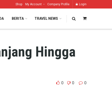
Shop
My Account
Company Profile
Login
DA
BERITA
TRAVEL NEWS
njang Hingga
0
0
0