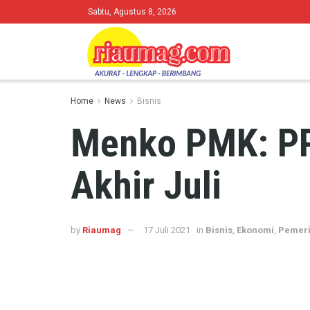
Sabtu, Agustus 8, 2026
Home
News
Bisnis
Menko PMK: PP
Akhir Juli
by
Riaumag
17 Juli 2021
in
Bisnis
,
Ekonomi
,
Pemeri