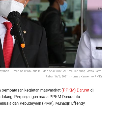
layanan Rumah Sakit Khusus Ibu dan Anak (RSKIA) Kota Bandung, Jawa Barat,
Rabu (16/6/2021).(Humas Kemenko PMK)
 pembatasan kegiatan masyarakat (
PPKM) Darurat
di
endatang. Perpanjangan masa PPKM Darurat itu
nusia dan Kebudayaan (PMK), Muhadjir Effendy.