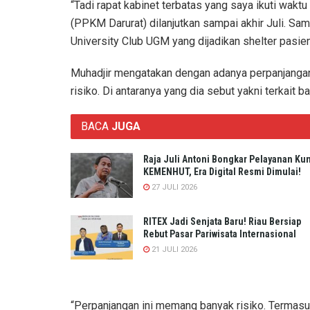
“Tadi rapat kabinet terbatas yang saya ikuti wak
(PPKM Darurat) dilanjutkan sampai akhir Juli. Sam
University Club UGM yang dijadikan shelter pasie
Muhadjir mengatakan dengan adanya perpanjanga
risiko. Di antaranya yang dia sebut yakni terkait b
BACA
JUGA
Raja Juli Antoni Bongkar Pelayanan Ku
KEMENHUT, Era Digital Resmi Dimulai!
27 JULI 2026
RITEX Jadi Senjata Baru! Riau Bersiap
Rebut Pasar Pariwisata Internasional
21 JULI 2026
“Perpanjangan ini memang banyak risiko. Termas