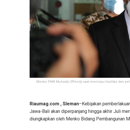
Menko PMK Muhadjir Effendy saat meninjau fasilitas dan pe
Riaumag.com , Sleman
–Kebijakan pemberlakuan
Jawa-Bali akan diperpanjang hingga akhir Juli m
diungkapkan oleh Menko Bidang Pembangunan Ma