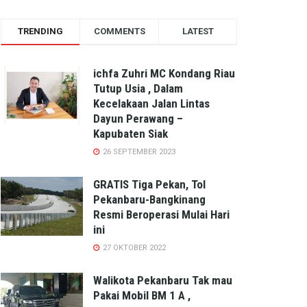
TRENDING
COMMENTS
LATEST
ichfa Zuhri MC Kondang Riau
Tutup Usia , Dalam
Kecelakaan Jalan Lintas
Dayun Perawang –
Kapubaten Siak
26 SEPTEMBER 2023
GRATIS Tiga Pekan, Tol
Pekanbaru-Bangkinang
Resmi Beroperasi Mulai Hari
ini
27 OKTOBER 2022
Walikota Pekanbaru Tak mau
Pakai Mobil BM 1 A ,