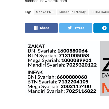
sumber : news.detik.com
Tags:
Menko PMK
Muhadjir Effendy
PPKM Daru
Share
Tweet