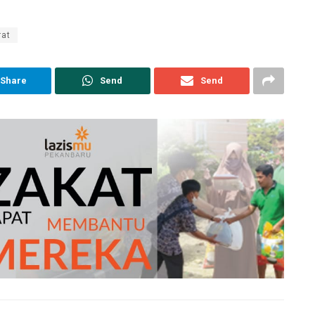
rat
Share
Send
Send