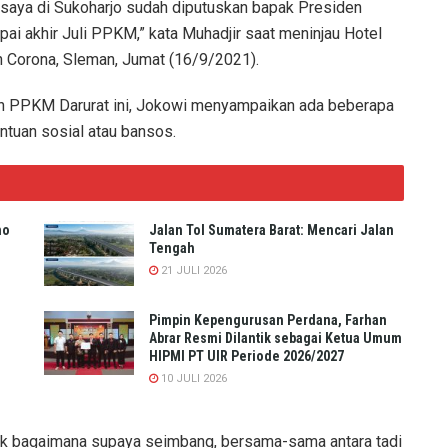
tu saya di Sukoharjo sudah diputuskan bapak Presiden
pai akhir Juli PPKM,” kata Muhadjir saat meninjau Hotel
n Corona, Sleman, Jumat (16/9/2021).
n PPKM Darurat ini, Jokowi menyampaikan ada beberapa
antuan sosial atau bansos.
no
Jalan Tol Sumatera Barat: Mencari Jalan
Tengah
21 JULI 2026
Pimpin Kepengurusan Perdana, Farhan
Abrar Resmi Dilantik sebagai Ketua Umum
HIPMI PT UIR Periode 2026/2027
10 JULI 2026
uk bagaimana supaya seimbang, bersama-sama antara tadi