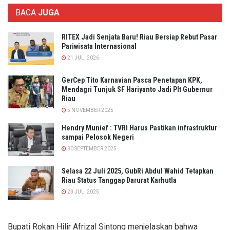
BACA
JUGA
RITEX Jadi Senjata Baru! Riau Bersiap Rebut Pasar
Pariwisata Internasional
21 JULI 2026
GerCep Tito Karnavian Pasca Penetapan KPK,
Mendagri Tunjuk SF Hariyanto Jadi Plt Gubernur
Riau
5 NOVEMBER 2025
Hendry Munief : TVRI Harus Pastikan infrastruktur
sampai Pelosok Negeri
30 SEPTEMBER 2025
Selasa 22 Juli 2025, GubRi Abdul Wahid Tetapkan
Riau Status Tanggap Darurat Karhutla
23 JULI 2025
Bupati Rokan Hilir Afrizal Sintong menjelaskan bahwa