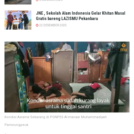
JNE , Sekolah Alam Indonesia Gelar Khitan Masal
Gratis bareng LAZISMU Pekanbaru
22 DESEMBER 2025
Kondisi Asrama Sekarang di PONPES Al-manaar Muhammadiyah
Pameungpeuk