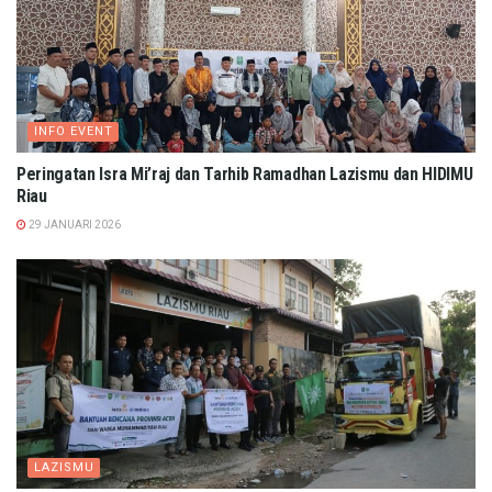
INFO EVENT
Peringatan Isra Mi’raj dan Tarhib Ramadhan Lazismu dan HIDIMU
Riau
29 JANUARI 2026
LAZISMU