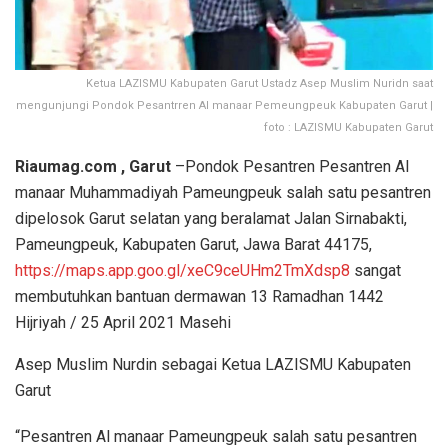
Ketua LAZISMU Kabupaten Garut Ustadz Asep Muslim Nuridn saat
mengunjungi Pondok Pesantrren Al manaar Pemeungpeuk Kabupaten Garut |
foto : LAZISMU Kabupaten Garut
Riaumag.com , Garut
–Pondok Pesantren Pesantren Al
manaar Muhammadiyah Pameungpeuk salah satu pesantren
dipelosok Garut selatan yang beralamat Jalan Sirnabakti,
Pameungpeuk, Kabupaten Garut, Jawa Barat 44175,
https://maps.app.goo.gl/xeC9ceUHm2TmXdsp8
sangat
membutuhkan bantuan dermawan 13 Ramadhan 1442
Hijriyah / 25 April 2021 Masehi
Asep Muslim Nurdin sebagai Ketua LAZISMU Kabupaten
Garut
“Pesantren Al manaar Pameungpeuk salah satu pesantren