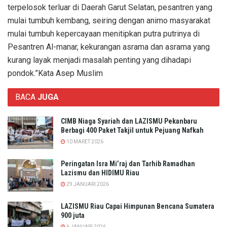
terpelosok terluar di Daerah Garut Selatan, pesantren yang
mulai tumbuh kembang, seiring dengan animo masyarakat
mulai tumbuh kepercayaan menitipkan putra putrinya di
Pesantren Al-manar, kekurangan asrama dan asrama yang
kurang layak menjadi masalah penting yang dihadapi
pondok.”Kata Asep Muslim
BACA
JUGA
CIMB Niaga Syariah dan LAZISMU Pekanbaru
Berbagi 400 Paket Takjil untuk Pejuang Nafkah
10 MARET 2026
Peringatan Isra Mi’raj dan Tarhib Ramadhan
Lazismu dan HIDIMU Riau
29 JANUARI 2026
LAZISMU Riau Capai Himpunan Bencana Sumatera
900 juta
6 JANUARI 2026