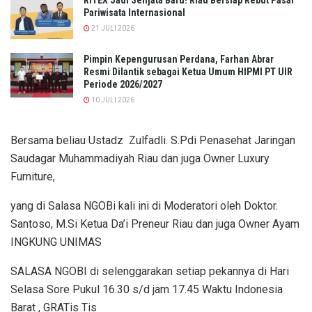
RITEX Jadi Senjata Baru! Riau Bersiap Rebut Pasar
Pariwisata Internasional
21 JULI 2026
Pimpin Kepengurusan Perdana, Farhan Abrar
Resmi Dilantik sebagai Ketua Umum HIPMI PT UIR
Periode 2026/2027
10 JULI 2026
Bersama beliau Ustadz Zulfadli. S.Pdi Penasehat Jaringan
Saudagar Muhammadiyah Riau dan juga Owner Luxury
Furniture,
yang di Salasa NGOBi kali ini di Moderatori oleh Doktor.
Santoso, M.Si Ketua Da’i Preneur Riau dan juga Owner Ayam
INGKUNG UNIMAS
SALASA NGOBI di selenggarakan setiap pekannya di Hari
Selasa Sore Pukul 16.30 s/d jam 17.45 Waktu Indonesia
Barat , GRATis Tis