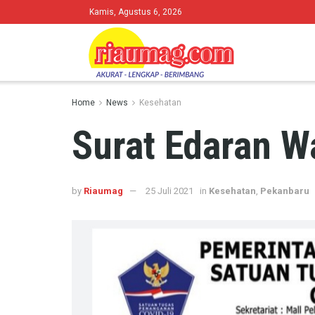
Kamis, Agustus 6, 2026
Home
News
Kesehatan
Surat Edaran W
by
Riaumag
25 Juli 2021
in
Kesehatan
,
Pekanbaru