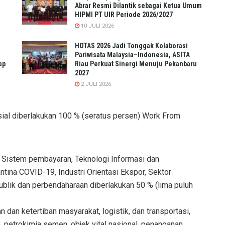
Abrar Resmi Dilantik sebagai Ketua Umum
HIPMI PT UIR Periode 2026/2027
10 JULI 2026
HOTAS 2026 Jadi Tonggak Kolaborasi
Pariwisata Malaysia–Indonesia, ASITA
ap
Riau Perkuat Sinergi Menuju Pekanbaru
2027
2 JULI 2026
ial diberlakukan 100 % (seratus persen) Work From
, Sistem pembayaran, Teknologi Informasi dan
tina COVID-19, Industri Orientasi Ekspor, Sektor
lik dan perbendaharaan diberlakukan 50 % (lima puluh
n dan ketertiban masyarakat, logistik, dan transportasi,
 petrokimia semen, objek vital nasional, penanganan