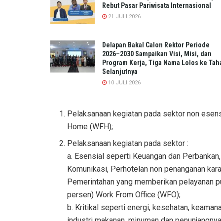
Rebut Pasar Pariwisata Internasional
21 JULI 2026
Delapan Bakal Calon Rektor Periode
2026–2030 Sampaikan Visi, Misi, dan
Program Kerja, Tiga Nama Lolos ke Tah
Selanjutnya
10 JULI 2026
Pelaksanaan kegiatan pada sektor non esens
Home (WFH);
Pelaksanaan kegiatan pada sektor :
a. Esensial seperti Keuangan dan Perbankan
Komunikasi, Perhotelan non penanganan karan
Pemerintahan yang memberikan pelayanan pub
persen) Work From Office (WFO);
b. Kritikal seperti energi, kesehatan, keamana
industri makanan, minuman dan penunjangnya,