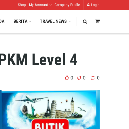
Shop
My Account
Company Profile
Login
DA
BERITA
TRAVEL NEWS
PPKM Level 4
0
0
0