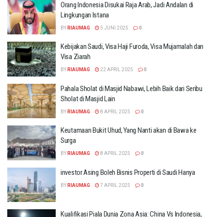
Orang Indonesia Disukai Raja Arab, Jadi Andalan di
Lingkungan Istana
BY
RIAUMAG
5 JUNI 2025
0
Kebijakan Saudi, Visa Haji Furoda, Visa Mujamalah dan
Visa Ziarah
BY
RIAUMAG
22 APRIL 2025
0
Pahala Sholat di Masjid Nabawi, Lebih Baik dari Seribu
Sholat di Masjid Lain
BY
RIAUMAG
8 APRIL 2025
0
Keutamaan Bukit Uhud, Yang Nanti akan di Bawa ke
Surga
BY
RIAUMAG
8 APRIL 2025
0
investor Asing Boleh Bisnis Properti di Saudi Hanya
BY
RIAUMAG
7 APRIL 2025
0
Kualifikasi Piala Dunia Zona Asia: China Vs Indonesia,