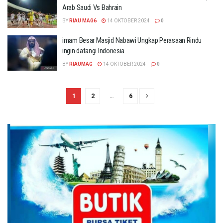
Arab Saudi Vs Bahrain
BY
RIAU MAG6
14 OKTOBER 2024
0
imam Besar Masjid Nabawi Ungkap Perasaan Rindu
ingin datangi Indonesia
BY
RIAUMAG
14 OKTOBER 2024
0
1
2
…
6