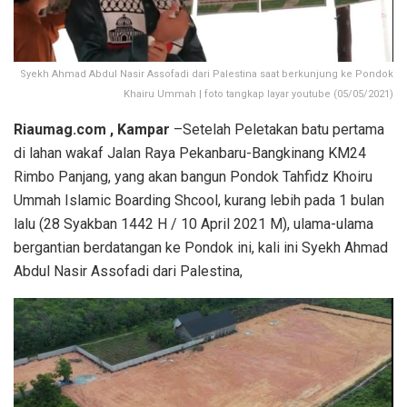
Syekh Ahmad Abdul Nasir Assofadi dari Palestina saat berkunjung ke Pondok
Khairu Ummah | foto tangkap layar youtube (05/05/2021)
Riaumag.com , Kampar
–Setelah Peletakan batu pertama
di lahan wakaf Jalan Raya Pekanbaru-Bangkinang KM24
Rimbo Panjang, yang akan bangun Pondok Tahfidz Khoiru
Ummah Islamic Boarding Shcool, kurang lebih pada 1 bulan
lalu (28 Syakban 1442 H / 10 April 2021 M), ulama-ulama
bergantian berdatangan ke Pondok ini, kali ini Syekh Ahmad
Abdul Nasir Assofadi dari Palestina,