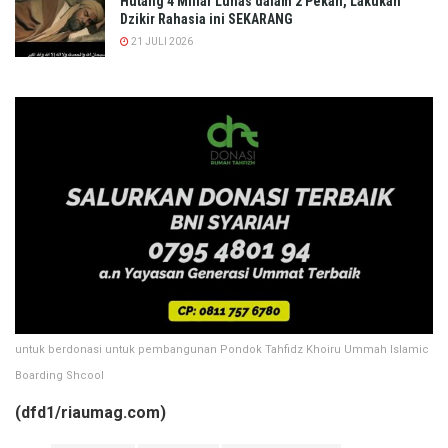
Hutang 4 Miliar Lunas dalam 2 Pekan, Lakukan
Dzikir Rahasia ini SEKARANG
21 JULI 2026
untuk berdonasi untuk pembangunan Pondok Tahfidz Khoiru Ummah Islamic
Boarding Shcool
(dfd1/riaumag.com)