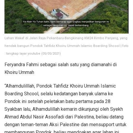
Lahan Wakaf di Jalan Raya Pekanbaru-Bangkinang KM24 Rimbo Panjang, yang
hendak bangun Pondok Tahfidz Khoiru Ummah Islamic Boarding Shcool | foto
: tangkap layar youtube (05/05/2021)
Feryandra Fahmi sebagai salah satu yang diamanahi di
Khoiru Ummah
“Alhamdulilllah, Pondok Tahfidz Khoiru Ummah Islamic
Boarding Shcool, selalu kedatangan banyak ulama ke
Pondok ini setelah peletakan batu pertama pada 28
Syakban lalu, Alhamdulillah kemarin dikunjungi oleh Syekh
Ahmad Abdul Nasir Assofadi dari Palestina, beliau datang
dengan teman-teman Aksi Palestine dan mensupport untuk
membangunan Pondok, beliau mendoakan agar lahan ini